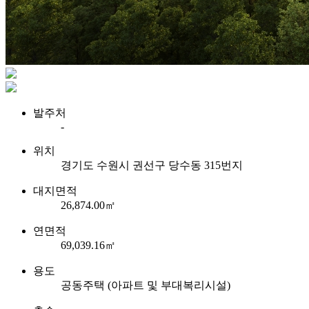
발주처
-
위치
경기도 수원시 권선구 당수동 315번지
대지면적
26,874.00㎡
연면적
69,039.16㎡
용도
공동주택 (아파트 및 부대복리시설)