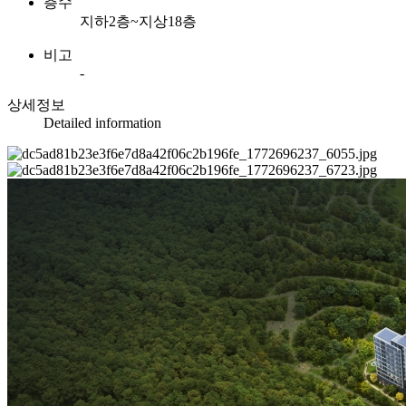
층수
지하2층~지상18층
비고
-
상세정보
Detailed information