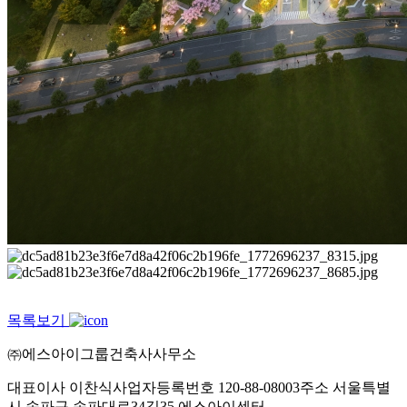
목록보기
㈜에스아이그룹건축사사무소
대표이사 이찬식
사업자등록번호 120-88-08003
주소 서울특별
시 송파구 송파대로34길35 에스아이센터